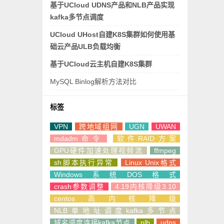
基于UCloud UDNS产品和NLB产品实现
kafka多节点调度
UCloud UHost自建K8S集群如何使用基
础云产品ULB负载均衡
基于UCloud云主机自建K8S集群
MySQL Binlog解析方法对比
标签
VPN
跨地域组网
UGN
UWAN
mdadm命令
软件RAID方案
GPU硬件加速处理视频流
ffmpeg
sh脚本执行异常
Linux Unix格式
Windows系统DOS格式
crash参数调整
4.19内核降级3.10
centos高内核降级
NLB单地址调度kafka多节点
域名调度连接kafka节点
nlb
udns