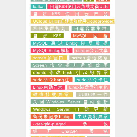
kafka
自建K8S使用云负载均衡ULB
自建K8S使用云产品
UCloud UHost自建集群使用Cloudprovider和CSI
容器集群规划
自建容器集群
自建K8S
MySQL回档
MySQL通过Binlog恢复数据
MySQL Binlog解析
screen会话共享
screen多窗口
screen会话恢复
Screen命令提升运维效率
ubuntu修改hosts引起的异常
sudo命令hang住
sudo命令卡住
Linux启动异常
Linux磁盘盘符变化
磁盘挂载异常
UUID唯一性
关闭Windows Server自动更新
Windows Server自动更新
备份未记录binlog
主从复制异常
--set-gtid-purged参数
绕开ChatGPT限制