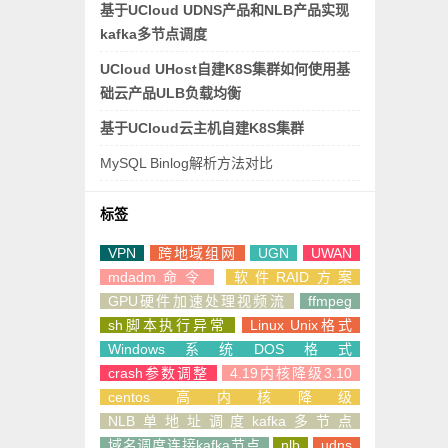
基于UCloud UDNS产品和NLB产品实现
kafka多节点调度
UCloud UHost自建K8S集群如何使用基
础云产品ULB负载均衡
基于UCloud云主机自建K8S集群
MySQL Binlog解析方法对比
标签
VPN
跨地域组网
UGN
UWAN
mdadm命令
软件RAID方案
GPU硬件加速处理视频流
ffmpeg
sh脚本执行异常
Linux Unix格式
Windows系统DOS格式
crash参数调整
4.19内核降级3.10
centos高内核降级
NLB单地址调度kafka多节点
域名调度连接kafka节点
nlb
udns