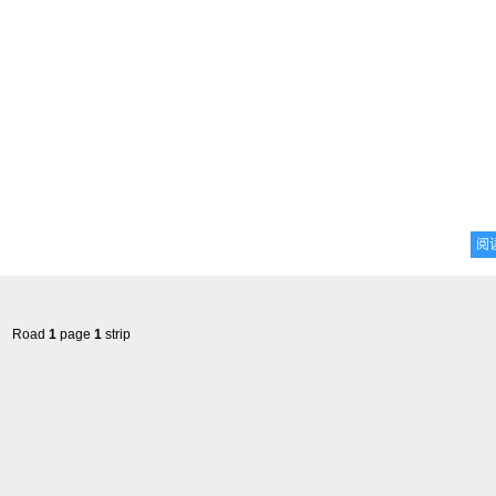
阅
Road
1
page
1
strip