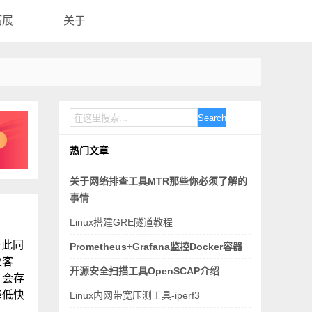
拓展
关于
Search
热门文章
关于网络排查工具MTR那些你必须了解的
事情
Linux搭建GRE隧道教程
与此同
Prometheus+Grafana监控Docker容器
业客
开源安全扫描工具OpenSCAP介绍
，会存
降低快
Linux内网带宽压测工具-iperf3