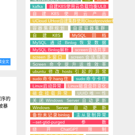
kafka
自建K8S使用云负载均衡ULB
自建K8S使用云产品
UCloud UHost自建集群使用Cloudprovider和CSI
容器集群规划
自建容器集群
自建K8S
MySQL回档
MySQL通过Binlog恢复数据
MySQL Binlog解析
screen会话共享
screen多窗口
screen会话恢复
读全文
Screen命令提升运维效率
ubuntu修改hosts引起的异常
sudo命令hang住
sudo命令卡住
Linux启动异常
Linux磁盘盘符变化
磁盘挂载异常
UUID唯一性
程序的
关闭Windows Server自动更新
被暴
Windows Server自动更新
备份未记录binlog
主从复制异常
--set-gtid-purged参数
绕开ChatGPT限制