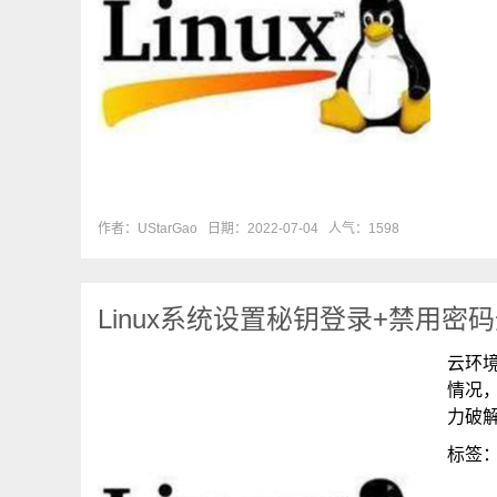
作者：UStarGao
日期：2022-07-04
人气：1598
Linux系统设置秘钥登录+禁用密
云环
情况，
力破解
标签