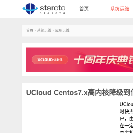
首页
系统运维
首页
>
系统运维
>
应用运维
UCloud Centos7.x高内核降
UCl
时快
户，
在一
杰主