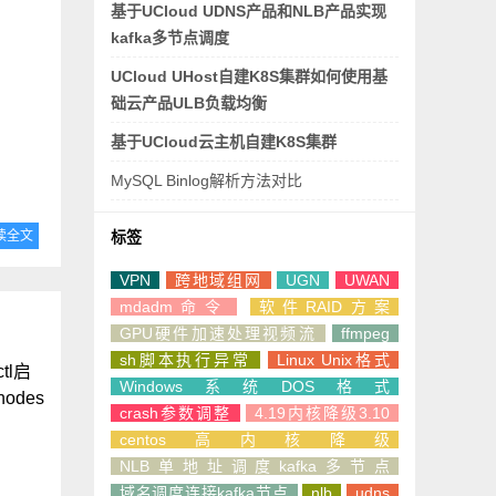
基于UCloud UDNS产品和NLB产品实现
kafka多节点调度
UCloud UHost自建K8S集群如何使用基
础云产品ULB负载均衡
基于UCloud云主机自建K8S集群
MySQL Binlog解析方法对比
读全文
标签
VPN
跨地域组网
UGN
UWAN
mdadm命令
软件RAID方案
GPU硬件加速处理视频流
ffmpeg
sh脚本执行异常
Linux Unix格式
tl启
Windows系统DOS格式
nodes
crash参数调整
4.19内核降级3.10
centos高内核降级
NLB单地址调度kafka多节点
域名调度连接kafka节点
nlb
udns