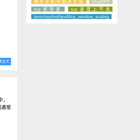
海外手机号解决方案
ChatGPT
scp被限速
scp速度上不去
/proc/sys/net/ipv4/tcp_window_scaling
读全文
境中，
们通常