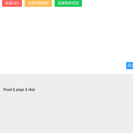
：
自建K8S
自建容器集群
容器集群规划
阅
Road
1
page
1
strip