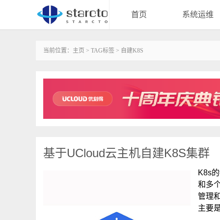
首页
系统运维
当前位置：
主页
>
TAG标签
> 自建K8S
基于UCloud云主机自建K8S集群
K8s
和多个
管理
主要