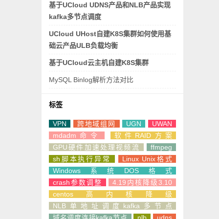
基于UCloud UDNS产品和NLB产品实现
kafka多节点调度
UCloud UHost自建K8S集群如何使用基
础云产品ULB负载均衡
基于UCloud云主机自建K8S集群
MySQL Binlog解析方法对比
标签
VPN
跨地域组网
UGN
UWAN
mdadm命令
软件RAID方案
GPU硬件加速处理视频流
ffmpeg
sh脚本执行异常
Linux Unix格式
Windows系统DOS格式
crash参数调整
4.19内核降级3.10
centos高内核降级
NLB单地址调度kafka多节点
域名调度连接kafka节点
nlb
udns