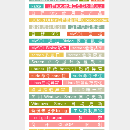
kafka
自建K8S使用云负载均衡ULB
自建K8S使用云产品
UCloud UHost自建集群使用Cloudprovider和CSI
容器集群规划
自建容器集群
自建K8S
MySQL回档
MySQL通过Binlog恢复数据
MySQL Binlog解析
screen会话共享
screen多窗口
screen会话恢复
Screen命令提升运维效率
ubuntu修改hosts引起的异常
sudo命令hang住
sudo命令卡住
Linux启动异常
Linux磁盘盘符变化
磁盘挂载异常
UUID唯一性
关闭Windows Server自动更新
Windows Server自动更新
备份未记录binlog
主从复制异常
--set-gtid-purged参数
绕开ChatGPT限制