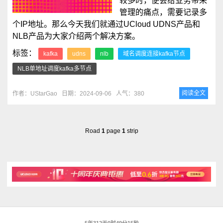
较多时，便会给业务带来
管理的痛点，需要记录多
个IP地址。那么今天我们就通过UCloud UDNS产品和
NLB产品为大家介绍两个解决方案。
标签：
kafka
udns
nlb
域名调度连接kafka节点
NLB单地址调度kafka多节点
阅读全文
作者：UStarGao
日期：2024-09-06
人气：380
Road
1
page
1
strip