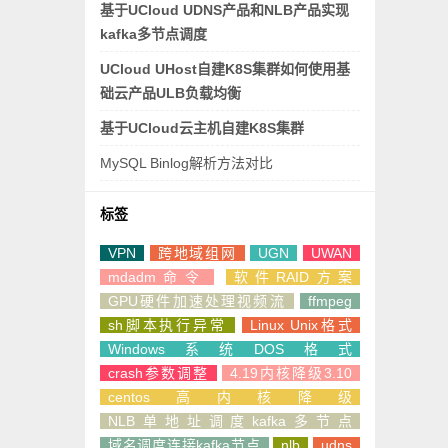
基于UCloud UDNS产品和NLB产品实现
kafka多节点调度
UCloud UHost自建K8S集群如何使用基
础云产品ULB负载均衡
基于UCloud云主机自建K8S集群
MySQL Binlog解析方法对比
标签
VPN
跨地域组网
UGN
UWAN
mdadm命令
软件RAID方案
GPU硬件加速处理视频流
ffmpeg
sh脚本执行异常
Linux Unix格式
Windows系统DOS格式
crash参数调整
4.19内核降级3.10
centos高内核降级
NLB单地址调度kafka多节点
域名调度连接kafka节点
nlb
udns