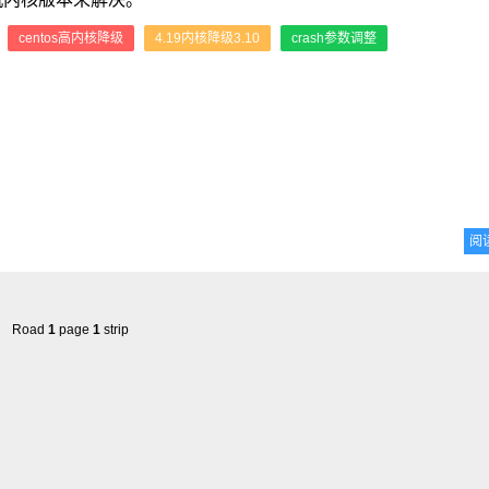
：
centos高内核降级
4.19内核降级3.10
crash参数调整
阅
Road
1
page
1
strip