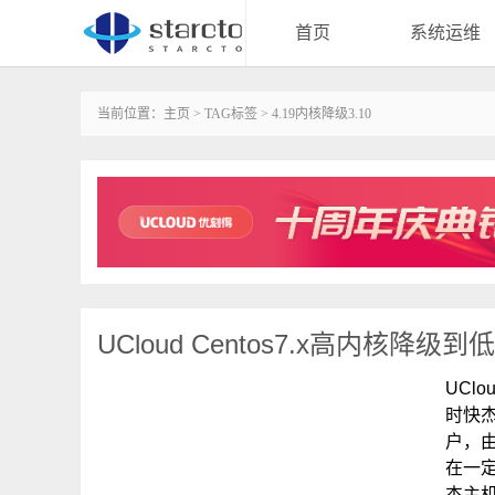
首页
系统运维
当前位置：
主页
>
TAG标签
> 4.19内核降级3.10
UCloud Centos7.x高内核降级
UCl
时快
户，
在一
杰主