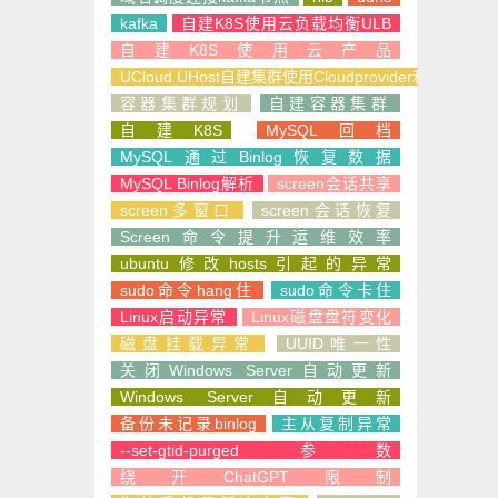
kafka
自建K8S使用云负载均衡ULB
自建K8S使用云产品
UCloud UHost自建集群使用Cloudprovider和CSI
容器集群规划
自建容器集群
自建K8S
MySQL回档
MySQL通过Binlog恢复数据
MySQL Binlog解析
screen会话共享
screen多窗口
screen会话恢复
Screen命令提升运维效率
ubuntu修改hosts引起的异常
sudo命令hang住
sudo命令卡住
Linux启动异常
Linux磁盘盘符变化
磁盘挂载异常
UUID唯一性
关闭Windows Server自动更新
Windows Server自动更新
备份未记录binlog
主从复制异常
--set-gtid-purged参数
绕开ChatGPT限制