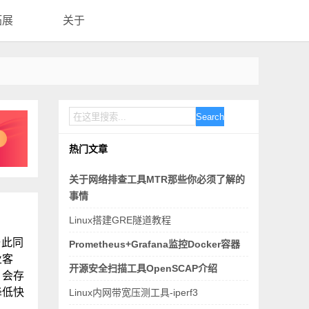
拓展
关于
Search
热门文章
关于网络排查工具MTR那些你必须了解的
事情
Linux搭建GRE隧道教程
与此同
Prometheus+Grafana监控Docker容器
业客
开源安全扫描工具OpenSCAP介绍
，会存
降低快
Linux内网带宽压测工具-iperf3