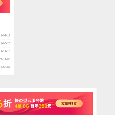
21-02-12
21-06-28
22-12-14
21-11-03
22-08-02