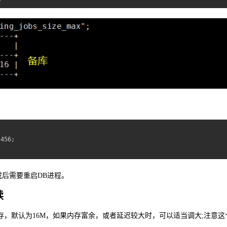
456;

后需要重启DB进程。
读
内存，默认为16M，如果内存富余，或者延迟较大时，可以适当调大;注意这