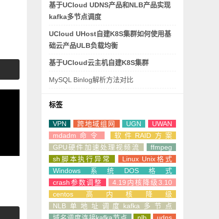
基于UCloud UDNS产品和NLB产品实现
kafka多节点调度
UCloud UHost自建K8S集群如何使用基
础云产品ULB负载均衡
基于UCloud云主机自建K8S集群
MySQL Binlog解析方法对比
标签
VPN
跨地域组网
UGN
UWAN
mdadm命令
软件RAID方案
GPU硬件加速处理视频流
ffmpeg
sh脚本执行异常
Linux Unix格式
Windows系统DOS格式
crash参数调整
4.19内核降级3.10
centos高内核降级
NLB单地址调度kafka多节点
域名调度连接kafka节点
nlb
udns