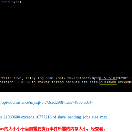
 /opt/udb/instance/mysql-5.7/3ced298f-1a67-48bc-ac84-
size 21939600 exceeds 16777216 of slave_pending_jobs_size_max.
_size_max的大小小于当前需要执行事件所需的内存大小。经查看，