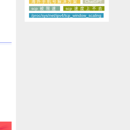
海外手机号解决方案
ChatGPT
scp被限速
scp速度上不去
/proc/sys/net/ipv4/tcp_window_scaling