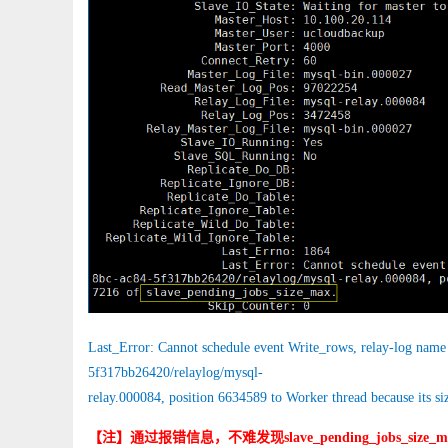
Last_Error: Cannot schedule event Write_rows, relay-log name
5f317bb26420/relaylog/mysql-
relay.000084, position 6634589 to Worker thread because its 
【注】通过报错信息，不难发现slave_pending_jobs