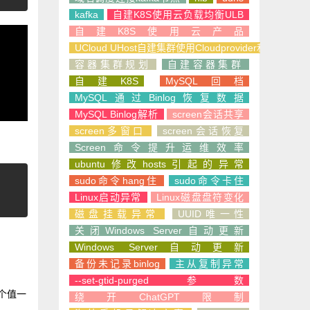
kafka
自建K8S使用云负载均衡ULB
自建K8S使用云产品
UCloud UHost自建集群使用Cloudprovider和CSI
容器集群规划
自建容器集群
自建K8S
MySQL回档
MySQL通过Binlog恢复数据
MySQL Binlog解析
screen会话共享
screen多窗口
screen会话恢复
Screen命令提升运维效率
ubuntu修改hosts引起的异常
sudo命令hang住
sudo命令卡住
Linux启动异常
Linux磁盘盘符变化
磁盘挂载异常
UUID唯一性
关闭Windows Server自动更新
Windows Server自动更新
备份未记录binlog
主从复制异常
--set-gtid-purged参数
个值一
绕开ChatGPT限制