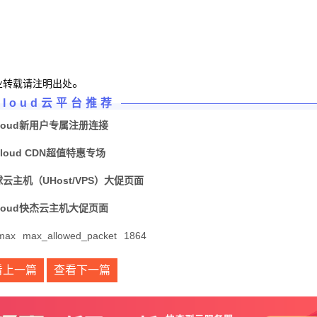
。
业转载请注明出处
Cloud云平台推荐
loud新用户专属注册连接
Cloud CDN超值特惠专场
球云主机（UHost/VPS）大促页面
loud快杰云主机大促页面
_max
max_allowed_packet
1864
看上一篇
查看下一篇