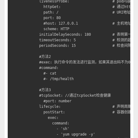
        livenessProbe:                    # pod内
          httpGet:                        # 通过ht
          path: /                         # URI地址

          port: 80

          #host: 127.0.0.1                # 主机地址

          scheme: HTTP

        initialDelaySeconds: 180          # 
        timeoutSeconds: 5                 # 检测的超时时
        periodSeconds: 15                 # 检查间隔时间
        #方法2

        #exec: 执行命令的发法进行监测，如果其退出码不为0，
        #command:

          #- cat

          #- /tmp/health

        #方法3

        #tcpSocket: //通过tcpSocket检查健康

          #port: number

        lifecycle:                        # 声明周期管理
          postStart:                      # 容器
            exec:

              command:

                - 'sh'

                - 'yum upgrade -y'
