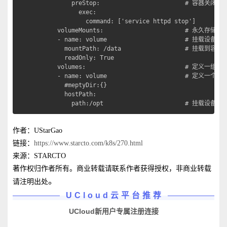
          preStop:                        # 容器关闭
            exec:

              command: ['service httpd stop']

      volumeMounts:                       # 永久存储挂载
      - name: volume                      # 挂载设备
        mountPath: /data                  # 挂载到容
        readOnly: True

      volumes:                            # 定义一组挂
      - name: volume                      # 定义一个
        #meptyDir:{}

        hostPath:

          path:/opt                       # 挂载
作者：UStarGao
链接：
https://www.starcto.com/k8s/270.html
来源：STARCTO
著作权归作者所有。商业转载请联系作者获得授权，非商业转载
。
请注明出处
UCloud云平台推荐
UCloud新用户专属注册连接