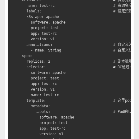
  name: test-rc                           # 资源名
  labels:                                 # 设定资源标签
  k8s-app: apache

    software: apache

    project: test

    app: test-rc

    version: v1

  annotations:                            # 自定义注解列
    - name: String                        # 自定义注解名
spec:

  replicas: 2                             # 副本数量2

  selector:                               # RC通过sp
    software: apache

    project: test

    app: test-rc

    version: v1

    name: test-rc

  template:                               # 这里pod定义

    metadata:

      labels:                             # Pod的lab
        software: apache

        project: test

        app: test-rc

        version: v1
