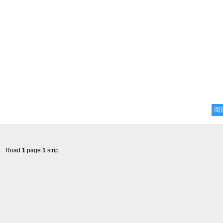
阅
Road
1
page
1
strip