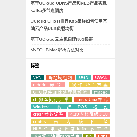
基于UCloud UDNS产品和NLB产品实现
kafka多节点调度
UCloud UHost自建K8S集群如何使用基
础云产品ULB负载均衡
基于UCloud云主机自建K8S集群
MySQL Binlog解析方法对比
标签
VPN
跨地域组网
UGN
UWAN
mdadm命令
软件RAID方案
GPU硬件加速处理视频流
ffmpeg
sh脚本执行异常
Linux Unix格式
Windows系统DOS格式
crash参数调整
4.19内核降级3.10
centos高内核降级
NLB单地址调度kafka多节点
域名调度连接kafka节点
nlb
udns