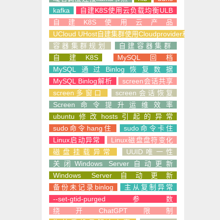
kafka
自建K8S使用云负载均衡ULB
自建K8S使用云产品
UCloud UHost自建集群使用Cloudprovider和CSI
容器集群规划
自建容器集群
自建K8S
MySQL回档
MySQL通过Binlog恢复数据
MySQL Binlog解析
screen会话共享
screen多窗口
screen会话恢复
Screen命令提升运维效率
ubuntu修改hosts引起的异常
sudo命令hang住
sudo命令卡住
Linux启动异常
Linux磁盘盘符变化
磁盘挂载异常
UUID唯一性
关闭Windows Server自动更新
Windows Server自动更新
备份未记录binlog
主从复制异常
--set-gtid-purged参数
绕开ChatGPT限制