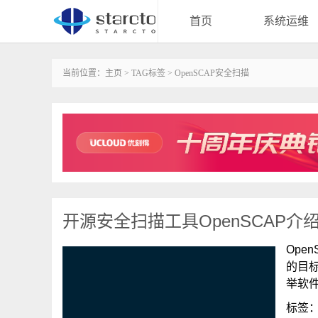
首页
系统运维
当前位置：
主页
>
TAG标签
> OpenSCAP安全扫描
开源安全扫描工具OpenSCAP介
Ope
的目
举软
标签