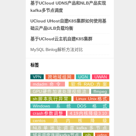
基于UCloud UDNS产品和NLB产品实现
kafka多节点调度
UCloud UHost自建K8S集群如何使用基
础云产品ULB负载均衡
基于UCloud云主机自建K8S集群
MySQL Binlog解析方法对比
标签
VPN
跨地域组网
UGN
UWAN
mdadm命令
软件RAID方案
GPU硬件加速处理视频流
ffmpeg
sh脚本执行异常
Linux Unix格式
Windows系统DOS格式
crash参数调整
4.19内核降级3.10
centos高内核降级
NLB单地址调度kafka多节点
域名调度连接kafka节点
nlb
udns