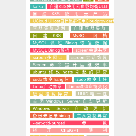
kafka
自建K8S使用云负载均衡ULB
自建K8S使用云产品
UCloud UHost自建集群使用Cloudprovider和CSI
容器集群规划
自建容器集群
自建K8S
MySQL回档
MySQL通过Binlog恢复数据
MySQL Binlog解析
screen会话共享
screen多窗口
screen会话恢复
Screen命令提升运维效率
ubuntu修改hosts引起的异常
sudo命令hang住
sudo命令卡住
Linux启动异常
Linux磁盘盘符变化
磁盘挂载异常
UUID唯一性
关闭Windows Server自动更新
Windows Server自动更新
备份未记录binlog
主从复制异常
--set-gtid-purged参数
绕开ChatGPT限制