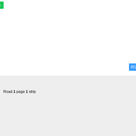
)
阅
Road
1
page
1
strip