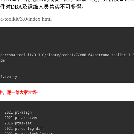
件对DBA及运维人员着实不可多得。
-toolkit/3.0/index.html
percona-toolkit/3.3.0/binary/redhat/7/x86_64/percona-toolkit-3.3
pm

64.rpm -y
程中，逐一给大家介绍~
  2021 pt-align

  2021 pt-archiver

  2016 ptaskset

  2021 pt-config-diff

  2021 pt-deadlock-logger
