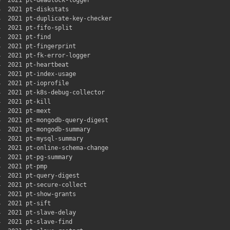
  2021 pt-diskstats

  2021 pt-duplicate-key-checker

  2021 pt-fifo-split

  2021 pt-find

  2021 pt-fingerprint

  2021 pt-fk-error-logger

  2021 pt-heartbeat

  2021 pt-index-usage

  2021 pt-ioprofile

  2021 pt-k8s-debug-collector

  2021 pt-kill

  2021 pt-mext

  2021 pt-mongodb-query-digest

  2021 pt-mongodb-summary

  2021 pt-mysql-summary

  2021 pt-online-schema-change

  2021 pt-pg-summary

  2021 pt-pmp

  2021 pt-query-digest

  2021 pt-secure-collect

  2021 pt-show-grants

  2021 pt-sift

  2021 pt-slave-delay

  2021 pt-slave-find
