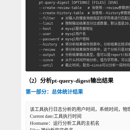
pt-query-digest [OPTIONS] [FILES] [DSN]

--create-review-table   # 当使用--rev
--create-history-table  # 当使用--his
--filter   # 对输入的慢查询按指定的字符串进行匹配
--limit    # 限制输出结果百分比或数量，默认值是
--host     # mysql服务器地址

--user     # mysql用户名

--password # mysql用户密码

--history  # 将分析结果保存到表中，分析结果比
--review   # 将分析结果保存到表中，这个分析只
--output   # 分析结果输出类型，值可以是report(标准分
--since    # 从什么时间开始分析，值为字符串，可以是
--until    # 截止时间，配合—since可以分析一段
（2）分析pt-query-digest输出结果
第一部分：总体统计结果
该工具执行日志分析的用户时间，系统时间，物
Current date:工具执行时间
Hostname：运行分析工具的主机名