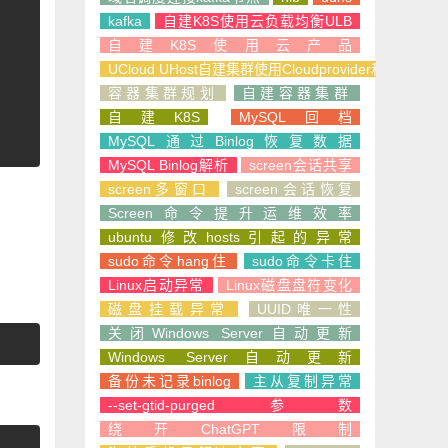
kafka
自建K8S使用云负载均衡ULB
自建K8S使用云产品
UCloud UHost自建集群使用Cloudprovider和CSI
容器集群规划
自建容器集群
自建K8S
MySQL回档
MySQL通过Binlog恢复数据
MySQL Binlog解析
screen会话共享
screen多窗口
screen会话恢复
Screen命令提升运维效率
ubuntu修改hosts引起的异常
sudo命令hang住
sudo命令卡住
Linux启动异常
Linux磁盘盘符变化
磁盘挂载异常
UUID唯一性
关闭Windows Server自动更新
Windows Server自动更新
备份未记录binlog
主从复制异常
--set-gtid-purged参数
绕开ChatGPT限制