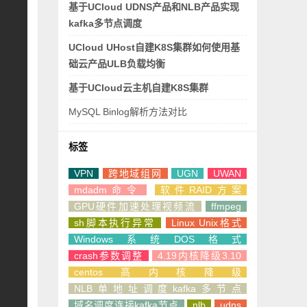
基于UCloud UDNS产品和NLB产品实现
kafka多节点调度
UCloud UHost自建K8S集群如何使用基
础云产品ULB负载均衡
基于UCloud云主机自建K8S集群
MySQL Binlog解析方法对比
标签
VPN
跨地域组网
UGN
UWAN
mdadm命令
软件RAID方案
GPU硬件加速处理视频流
ffmpeg
sh脚本执行异常
Linux Unix格式
Windows系统DOS格式
crash参数调整
4.19内核降级3.10
centos高内核降级
NLB单地址调度kafka多节点
域名调度连接kafka节点
nlb
udns