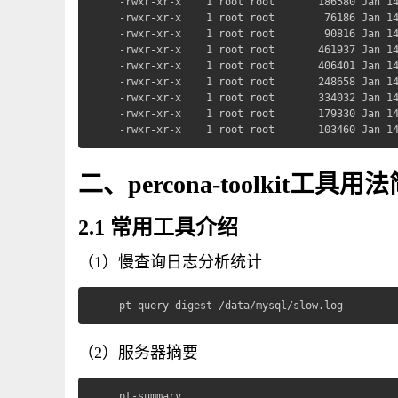
-rwxr-xr-x    1 root root       186580 Jan 14
-rwxr-xr-x    1 root root        76186 Jan 14
-rwxr-xr-x    1 root root        90816 Jan 14
-rwxr-xr-x    1 root root       461937 Jan 14
-rwxr-xr-x    1 root root       406401 Jan 14
-rwxr-xr-x    1 root root       248658 Jan 14
-rwxr-xr-x    1 root root       334032 Jan 14
-rwxr-xr-x    1 root root       179330 Jan 14
-rwxr-xr-x    1 root root       103460 Jan 1
二、percona-toolkit工具用
2.1 常用工具介绍
（1）慢查询日志分析统计
pt-query-digest /data/mysql/slow.log
（2）服务器摘要
pt-summary