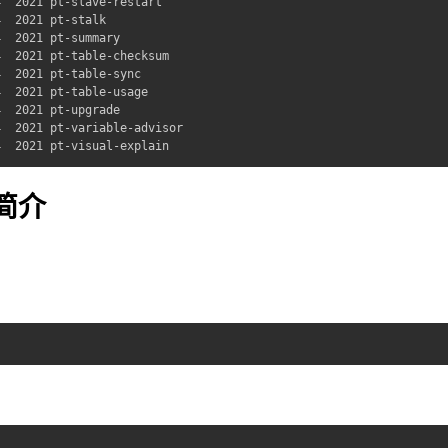
  2021 pt-slave-restart

  2021 pt-stalk

  2021 pt-summary

  2021 pt-table-checksum

  2021 pt-table-sync

  2021 pt-table-usage

  2021 pt-upgrade

  2021 pt-variable-advisor

4  2021 pt-visual-explain
法简介