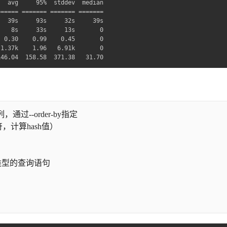
  avg     95%  stddev  median

===== ======= ======= =======

  39s     93s     32s     39s

   8s     33s     13s       0

 0.30    0.99    0.45       0

1.37k    1.96   6.91k       0

146.04  158.58  371.38   31.70
--order-by指定
，计算hash值）
类型的查询语句