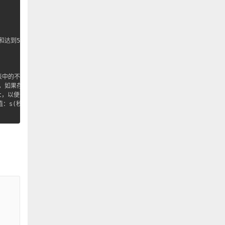
达到50%位置截止。

史表中的不同，则会记录到数据表中，可以通过查询同一CHECKSUM来比较某类型查询的
w时，如果存在相同的语句分析，就不会记录到数据表中

rt，以便于阅读

值：s(秒)、h(小时)、m(分钟)、d(天)，如12h就表示从12小时前开始统计
