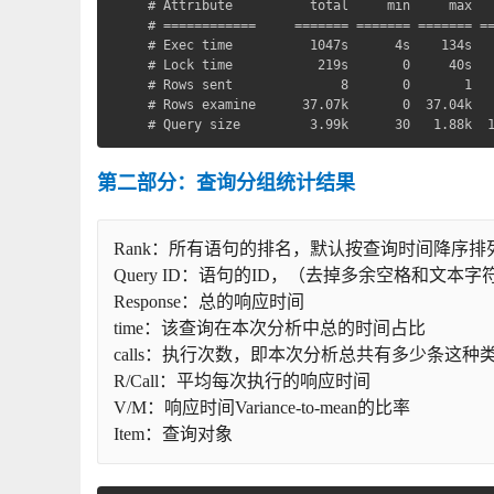
# Attribute          total     min     max   
# ============     ======= ======= ======= ==
# Exec time          1047s      4s    134s   
# Lock time           219s       0     40s   
# Rows sent              8       0       1   
# Rows examine      37.07k       0  37.04k   
# Query size         3.99k      30   1.88k  
第二部分：查询分组统计结果
Rank：所有语句的排名，默认按查询时间降序排列，通过
Query ID：语句的ID，（去掉多余空格和文本字符
Response：总的响应时间
time：该查询在本次分析中总的时间占比
calls：执行次数，即本次分析总共有多少条这种
R/Call：平均每次执行的响应时间
V/M：响应时间Variance-to-mean的比率
Item：查询对象