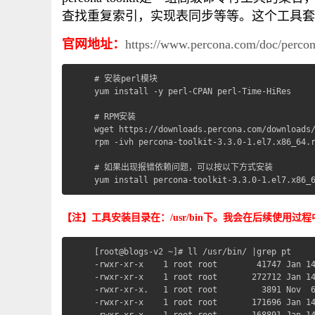
查找重复索引，实现表同步等等。这个工具套
官网地址：
https://www.percona.com/doc/percona
# 安装perl模块

yum install -y perl-CPAN perl-Time-HiRes

# RPM安装

wget https://downloads.percona.com/downloads/
rpm -ivh percona-toolkit-3.3.0-1.el7.x86_64.r
# 如果出现报错依赖问题，可以按以下方式安装

yum install percona-toolkit-3.3.0-1.el7.x86_
【注】工具安装目录在：/usr/bin下。我会在后续使用过
[root@blogs-v2 ~]# ll /usr/bin/ |grep pt

-rwxr-xr-x    1 root root        41747 Jan 14
-rwxr-xr-x    1 root root       272712 Jan 14
-rwxr-xr-x.   1 root root         3891 Nov  6
-rwxr-xr-x    1 root root       171696 Jan 14
-rwxr-xr-x    1 root root       168891 Jan 14