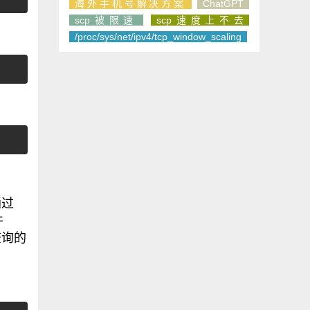
海外手机号解决方案
ChatGPT
scp被限速
scp速度上不去
/proc/sys/net/ipv4/tcp_window_scaling
通过
件
查询的