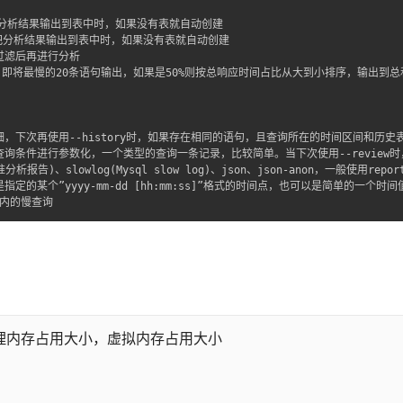
iew参数把分析结果输出到表中时，如果没有表就自动创建

tory参数把分析结果输出到表中时，如果没有表就自动创建

过滤后再进行分析

20,即将最慢的20条语句输出，如果是50%则按总响应时间占比从大到小排序，输出到总和
较详细，下次再使用--history时，如果存在相同的语句，且查询所在的时间区间和历
是对查询条件进行参数化，一个类型的查询一条记录，比较简单。当下次使用--revie
析报告)、slowlog(Mysql slow log)、json、json-anon，一般使用repo
指定的某个”yyyy-mm-dd [hh:mm:ss]”格式的时间点，也可以是简单的一个时间
时间内的慢查询
理内存占用大小，虚拟内存占用大小