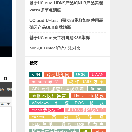
基于UCloud UDNS产品和NLB产品实现
kafka多节点调度
UCloud UHost自建K8S集群如何使用基
础云产品ULB负载均衡
基于UCloud云主机自建K8S集群
MySQL Binlog解析方法对比
标签
VPN
跨地域组网
UGN
UWAN
mdadm命令
软件RAID方案
GPU硬件加速处理视频流
ffmpeg
sh脚本执行异常
Linux Unix格式
Windows系统DOS格式
crash参数调整
4.19内核降级3.10
centos高内核降级
NLB单地址调度kafka多节点
域名调度连接kafka节点
nlb
udns