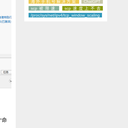
海外手机号解决方案
ChatGPT
scp被限速
scp速度上不去
/proc/sys/net/ipv4/tcp_window_scaling
"命