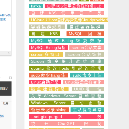
kafka
自建K8S使用云负载均衡ULB
自建K8S使用云产品
UCloud UHost自建集群使用Cloudprovider和CSI
容器集群规划
自建容器集群
自建K8S
MySQL回档
MySQL通过Binlog恢复数据
MySQL Binlog解析
screen会话共享
screen多窗口
screen会话恢复
Screen命令提升运维效率
ubuntu修改hosts引起的异常
sudo命令hang住
sudo命令卡住
Linux启动异常
Linux磁盘盘符变化
磁盘挂载异常
UUID唯一性
关闭Windows Server自动更新
Windows Server自动更新
备份未记录binlog
主从复制异常
--set-gtid-purged参数
绕开ChatGPT限制