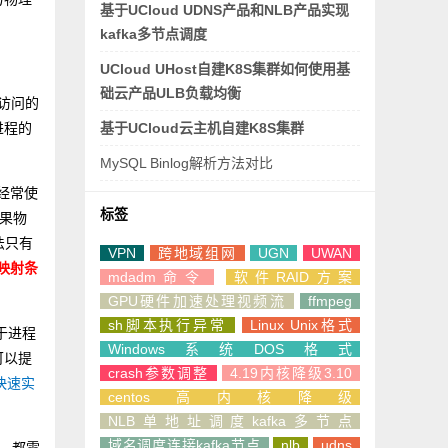
基于UCloud UDNS产品和NLB产品实现
kafka多节点调度
UCloud UHost自建K8S集群如何使用基
础云产品ULB负载均衡
访问的
基于UCloud云主机自建K8S集群
进程的
MySQL Binlog解析方法对比
经常使
标签
如果物
法只有
VPN
跨地域组网
UGN
UWAN
来映射条
mdadm命令
软件RAID方案
GPU硬件加速处理视频流
ffmpeg
sh脚本执行异常
Linux Unix格式
由于进程
Windows系统DOS格式
可以提
crash参数调整
4.19内核降级3.10
于快速实
centos高内核降级
NLB单地址调度kafka多节点
域名调度连接kafka节点
nlb
udns