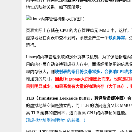
地址的映射关系，如下图所示：
页表实际上存储在 CPU 的内存管理单元 MMU 中，
虚拟地址在页表中查不到时，系统会产生一个
缺页异常
，
运行。
Linux的内存管理采取的是分页存取机制，为了保证物理
用的内存页自动交换到虚拟内存中，而将经常使用的信息保留
理内存很大，则
映射表的条目将会非常多，会影响CPU的
增加页的尺寸。
因此Hugepage大页便因此而来。也就是
目则明显减少。如果系统有大量的物理内存（大于8G），则物
TLB（Translation Lookaside Buffer，转译后备缓冲器）
会
的虚拟地址空间是独立的，而 TLB 的访问速度又比 MM
高 TLB 缓存的使用率，进而提高 CPU 的内存访问性能。
现虚拟地址到物理地址的转换。）