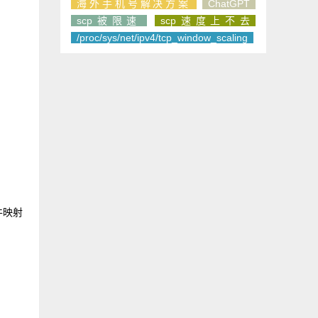
海外手机号解决方案
ChatGPT
scp被限速
scp速度上不去
/proc/sys/net/ipv4/tcp_window_scaling
件映射