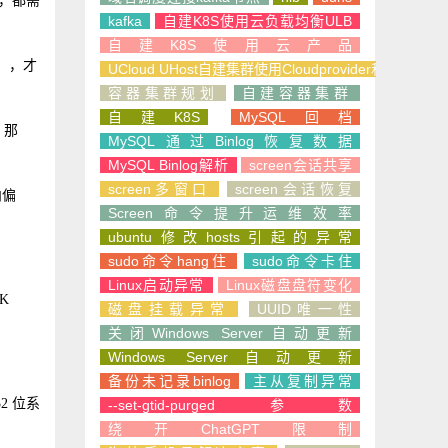
射，都需
kafka
自建K8S使用云负载均衡ULB
自建K8S使用云产品
B），才
UCloud UHost自建集群使用Cloudprovider和CSI
容器集群规划
自建容器集群
自建K8S
MySQL回档
，那
MySQL通过Binlog恢复数据
MySQL Binlog解析
screen会话共享
screen多窗口
screen会话恢复
内偏
Screen命令提升运维效率
ubuntu修改hosts引起的异常
sudo命令hang住
sudo命令卡住
Linux启动异常
Linux磁盘盘符变化
K
磁盘挂载异常
UUID唯一性
关闭Windows Server自动更新
Windows Server自动更新
备份未记录binlog
主从复制异常
 位系
--set-gtid-purged参数
绕开ChatGPT限制