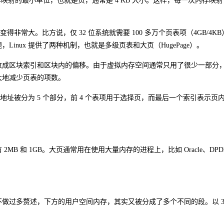
射的最小单位，也就是页，通常是 4 KB 大小。这样，每一次内存映
得非常大。比方说，仅 32 位系统就需要 100 多万个页表项（4GB/4K
nux 提供了两种机制，也就是多级页表和大页（HugePage）。
改成区块索引和区块内的偏移。由于虚拟内存空间通常只用了很少一部分
大地减少页表的项数。
拟地址被分为 5 个部分，前 4 个表项用于选择页，而最后一个索引表示页
B 和 1GB。大页通常用在使用大量内存的进程上，比如 Oracle、DPD
做过多赘述，下方的用户空间内存，其实又被分成了多个不同的段。以 32