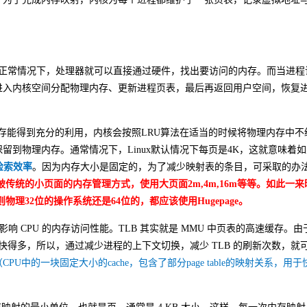
这样，正常情况下，处理器就可以直接通过硬件，找出要访问的内存。而当进程
进入内核空间分配物理内存、更新进程页表，最后再返回用户空间，恢复
内存能得到充分的利用，内核会按照LRU算法在适当的时候将物理内存中不
到物理内存。通常情况下，Linux默认情况下每页是4K，这就意味着
检索效率
。因为内存大小是固定的，为了减少映射表的条目，可采取的办
打破传统的小页面的内存管理方式，使用大页面2m,4m,16m等等。如此一
理32位的操作系统还是64位的，都应该使用Hugepage。
影响 CPU 的内存访问性能。TLB 其实就是 MMU 中页表的高速缓存。
U 快得多，所以，通过减少进程的上下文切换，减少 TLB 的刷新次数，就
（CPU中的一块固定大小的cache，包含了部分page table的映射关系，用