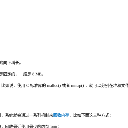
始向下增长。
固定的，一般是 8 MB。
使用 C 标准库的 malloc() 或者 mmap() ，就可以分别在堆和文
时，系统就会通过一系列机制来
回收内存
，比如下面这三种方式：
sed）算法，回收最近使用最少的内存页面；