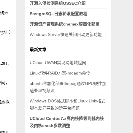
开源入侵检测系统OSSEC介绍
确切地
PostgreSQL日志轮滚配置教程
开源资产管理系统chemex容器化部署
地址空
Windows Server快速关闭自动更新功能
最新文章
UCloud UWAN实现跨地域组网
28T，
Linux软件RAID方案-mdadm命令
空间，
ubuntu容器化部署ffmpeg通过GPU硬件加
速处理视频流
Windows DOS格式脚本和Linux Unix格式
的虚拟
脚本差异导致的跨平台问题
UCloud Centos7.x高内核降级到低内核
及内核crash参数调整
与物理