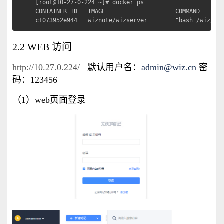
[root@10-27-0-224 ~]# docker ps

CONTAINER ID   IMAGE                    COMMAND       
c1073952e944   wiznote/wizserver        "bash /wiz/ap
2.2 WEB 访问
http://10.27.0.224/
默认用户名：
admin@wiz.cn
密
码：123456
（1）web页面登录