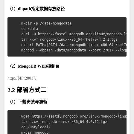
（1）dbpath指定数据存放路径
mkdir -p /data/mongodata

cd /data

curl -O https://fastdl.mongodb.org/linux/mongodb-linux
tar -xvf mongodb-linux-x86_64-rhel70-4.2.1.tgz

export PATH=$PATH:/data/mongodb-linux-x86_64-rhel70
mongod --dbpath /data/mongodata --port 27017 --logpat
（2）MongoDB WEB控制台
http://$IP:28017/
2.2 部署方式二
（1）下载安装与准备
wget https://fastdl.mongodb.org/linux/mongodb-linux
tar -zxvf mongodb-linux-x86_64-4.0.12.tgz

cd /usr/local/

mkdir mongodb
