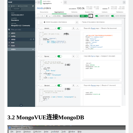
3.2 MongoVUE连接MongoDB