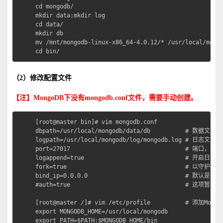
cd mongodb/

mkdir data;mkdir log

cd data/

mkdir db

mv /mnt/mongodb-linux-x86_64-4.0.12/* /usr/local/mongo
cd bin/
（2）修改配置文件
【注】
MongoDB
下没有
mongodb.conf
文件，需要手动创建。
[root@master bin]# vim mongodb.conf

dbpath=/usr/local/mongodb/data/db          # 数据文件
logpath=/usr/local/mongodb/log/mongodb.log # 日志文件
port=27017                                 # 端口，
logappend=true                             # 开启日
fork=true                                  # 
bind_ip=0.0.0.0                            # 默认是1
#auth=true                                 
[root@master /]# vim /etc/profile          # 添加Mong
export MONGODB_HOME=/usr/local/mongodb

export PATH=$PATH:$MONGODB_HOME/bin
