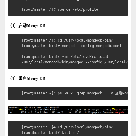
[root@master /]# source /etc/profile
（3）启动MongoDB
[root@master /]# cd /usr/local/mongodb/bin/

[root@master bin]# mongod --config mongodb.conf   # 启
[root@master bin]# vim /etc/rc.d/rc.local

/usr/local/mongodb/bin/mongod --config /usr/local/m
（4）重启MongoDB
[root@master ~]# ps -aux |grep mongodb    # 查看Mongo
[root@master ~]# cd /usr/local/mongodb/bin/        
[root@master bin]# kill 517                        #